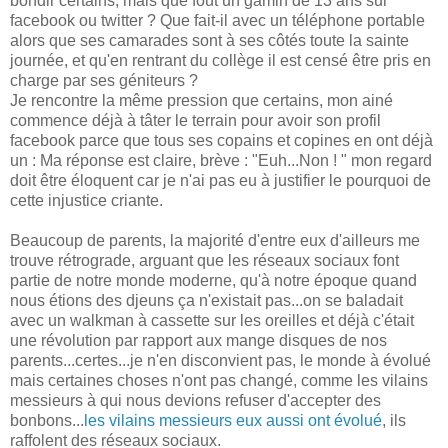
bondir certains, mais que fout un gamin de 13 ans sur
facebook ou twitter ? Que fait-il avec un téléphone portable
alors que ses camarades sont à ses côtés toute la sainte
journée, et qu'en rentrant du collège il est censé être pris en
charge par ses géniteurs ?
Je rencontre la même pression que certains, mon ainé
commence déjà à tâter le terrain pour avoir son profil
facebook parce que tous ses copains et copines en ont déjà
un : Ma réponse est claire, brève : "Euh...Non ! " mon regard
doit être éloquent car je n'ai pas eu à justifier le pourquoi de
cette injustice criante.
Beaucoup de parents, la majorité d'entre eux d'ailleurs me
trouve rétrograde, arguant que les réseaux sociaux font
partie de notre monde moderne, qu'à notre époque quand
nous étions des djeuns ça n'existait pas...on se baladait
avec un walkman à cassette sur les oreilles et déjà c'était
une révolution par rapport aux mange disques de nos
parents...certes...je n'en disconvient pas, le monde à évolué
mais certaines choses n'ont pas changé, comme les vilains
messieurs à qui nous devions refuser d'accepter des
bonbons...
les vilains messieurs eux aussi ont évolué
, ils
raffolent des réseaux sociaux.