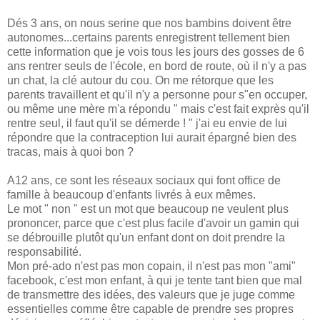
Dés 3 ans, on nous serine que nos bambins doivent être
autonomes...certains parents enregistrent tellement bien
cette information que je vois tous les jours des gosses de 6
ans rentrer seuls de l'école, en bord de route, où il n'y a pas
un chat, la clé autour du cou. On me rétorque que les
parents travaillent et qu'il n'y a personne pour s"en occuper,
ou même une mère m'a répondu " mais c'est fait exprès qu'il
rentre seul, il faut qu'il se démerde ! " j'ai eu envie de lui
répondre que la contraception lui aurait épargné bien des
tracas, mais à quoi bon ?
A12 ans, ce sont les réseaux sociaux qui font office de
famille à beaucoup d'enfants livrés à eux mêmes.
Le mot " non " est un mot que beaucoup ne veulent plus
prononcer, parce que c'est plus facile d'avoir un gamin qui
se débrouille plutôt qu'un enfant dont on doit prendre la
responsabilité.
Mon pré-ado n'est pas mon copain, il n'est pas mon "ami"
facebook, c'est mon enfant, à qui je tente tant bien que mal
de transmettre des idées, des valeurs que je juge comme
essentielles comme être capable de prendre ses propres