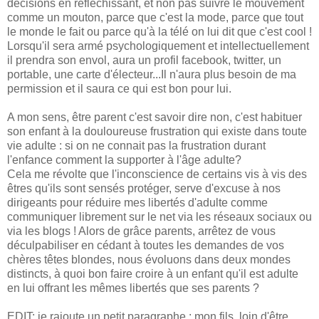
décisions en réfléchissant, et non pas suivre le mouvement
comme un mouton, parce que c'est la mode, parce que tout
le monde le fait ou parce qu'à la télé on lui dit que c'est cool !
Lorsqu'il sera armé psychologiquement et intellectuellement
il prendra son envol, aura un profil facebook, twitter, un
portable, une carte d'électeur...Il n'aura plus besoin de ma
permission et il saura ce qui est bon pour lui.
A mon sens, être parent c'est savoir dire non, c'est habituer
son enfant à la douloureuse frustration qui existe dans toute
vie adulte : si on ne connait pas la frustration durant
l'enfance comment la supporter à l'âge adulte?
Cela me révolte que l'inconscience de certains vis à vis des
êtres qu'ils sont sensés protéger, serve d'excuse à nos
dirigeants pour réduire mes libertés d'adulte comme
communiquer librement sur le net via les réseaux sociaux ou
via les blogs ! Alors de grâce parents, arrêtez de vous
déculpabiliser en cédant à toutes les demandes de vos
chères têtes blondes, nous évoluons dans deux mondes
distincts, à quoi bon faire croire à un enfant qu'il est adulte
en lui offrant les mêmes libertés que ses parents ?
EDIT: je rajoute un petit paragraphe : mon fils, loin d'être